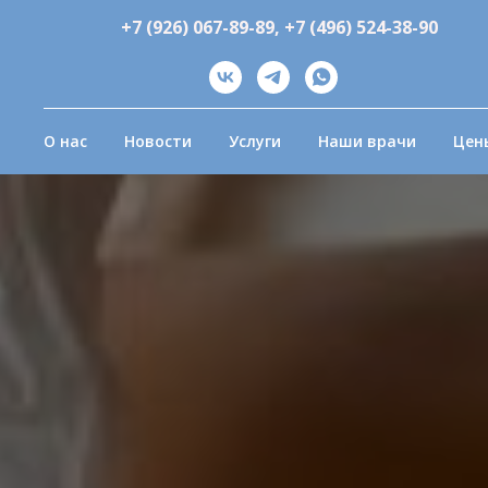
+7 (926) 067-89-89
,
+7 (496) 524-38-90
О нас
Новости
Услуги
Наши врачи
Цен